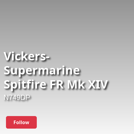
Vickers-
Supermarine
Spitfire FR Mk XIV
N749DP
Follow