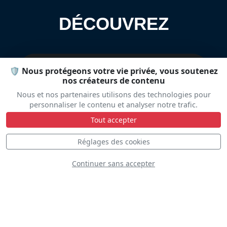
DÉCOUVREZ
🛡️ Nous protégeons votre vie privée, vous soutenez
nos créateurs de contenu
Nous et nos partenaires utilisons des technologies pour
personnaliser le contenu et analyser notre trafic.
Tout accepter
BAC 167
Réglages des cookies
Strikemaster Mk88
Continuer sans accepter