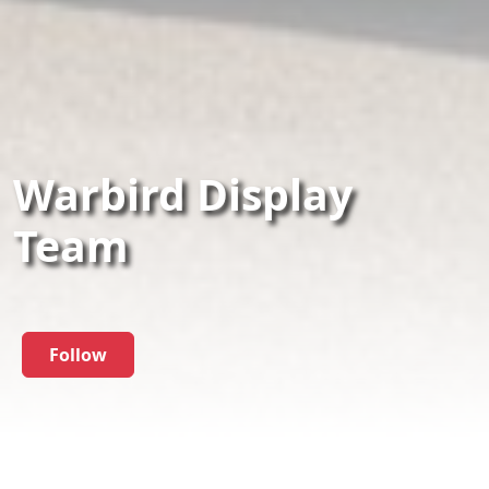
Warbird Display
Team
Follow