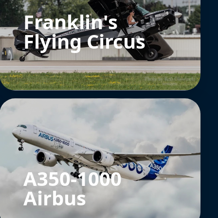
Franklin's
Flying Circus
A350-1000
Airbus