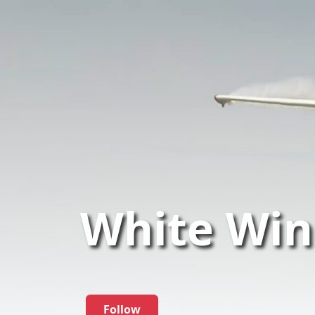
White Win
Follow