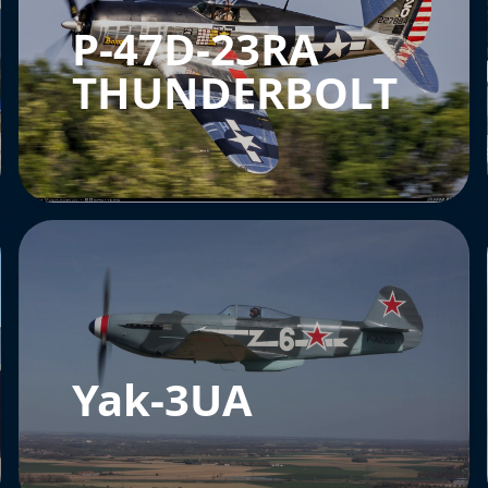
P-47D-23RA
THUNDERBOLT
Yak-3UA