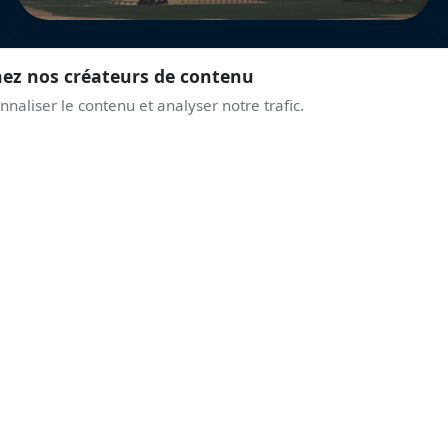
nez nos créateurs de contenu
naliser le contenu et analyser notre trafic.
REJOINS LA COMMUNAUTÉ
PRENDS DE L'ALTITUD
AVEC LES PASSIONNÉ
Discussions live, alertes airshows, coulisses des displays.
Une communauté qui partage la même passion du ciel.
Rejoindre le Discord
Créer un compte