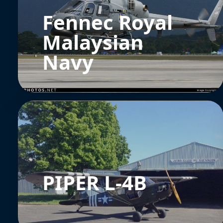
Fennec Royal
Malaysian
Navy
PIPER L-4B