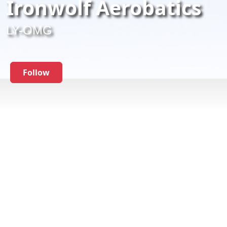
Ironwolf Aerobatics
LY-OMG
Follow