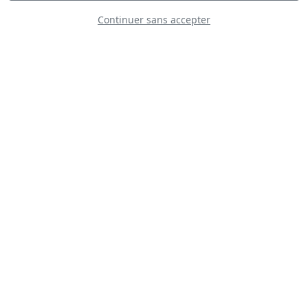
Continuer sans accepter
Global Stars Team
Airshows
Russian Knights