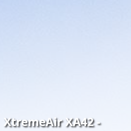
XtremeAir XA42 -