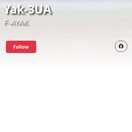
Yak-3UA
F-AYAK
Follow