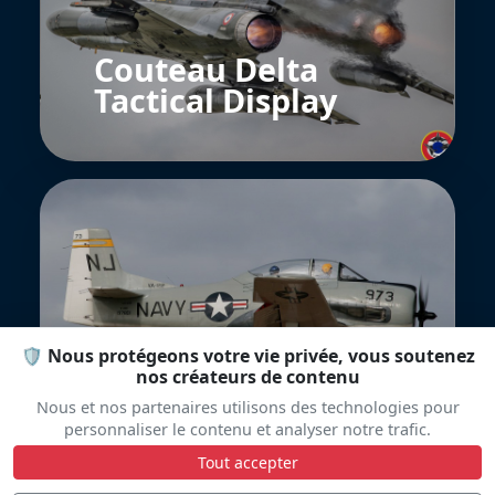
Couteau Delta
Tactical Display
T-28 Trojan Display
🛡️ Nous protégeons votre vie privée, vous soutenez
Team
nos créateurs de contenu
Nous et nos partenaires utilisons des technologies pour
personnaliser le contenu et analyser notre trafic.
Tout accepter