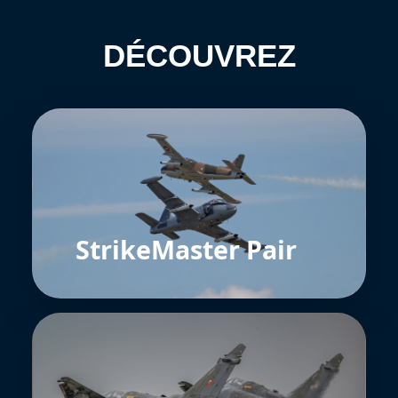
DÉCOUVREZ
StrikeMaster Pair