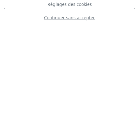
Réglages des cookies
Continuer sans accepter
VFC-111
Sundowners
Freedom
Formation