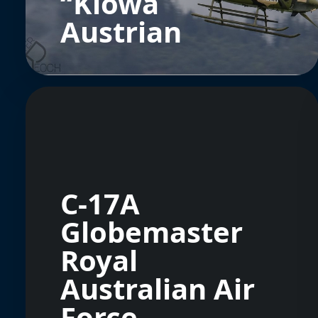
“Kiowa
Austrian
C-17A
Globemaster
Royal
Australian Air
Force