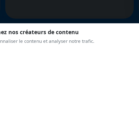
nez nos créateurs de contenu
naliser le contenu et analyser notre trafic.
REJOINS LA COMMUNAUTÉ
PRENDS DE L'ALTITUD
AVEC LES PASSIONNÉ
Discussions live, alertes airshows, coulisses des displays.
Une communauté qui partage la même passion du ciel.