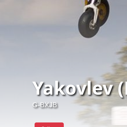
Yakovlev 
G-BXJB