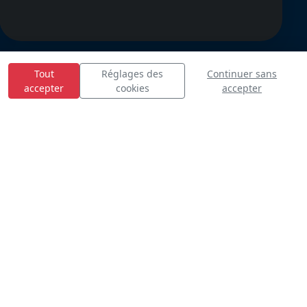
Tout
Réglages des
Continuer sans
accepter
cookies
accepter
E
S