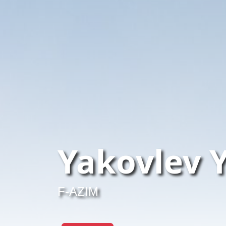
Yakovlev 
F-AZIM