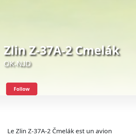
Zlin Z-37A-2 Cmelák
OK-NJD
Follow
Le Zlin Z-37A-2 Čmelák est un avion