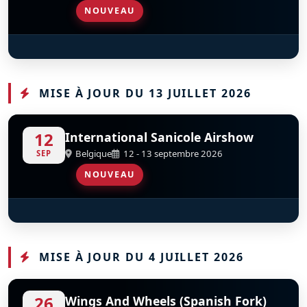
NOUVEAU
Patrouille De France
D
MISE À JOUR DU 13 JUILLET 2026
12
International Sanicole Airshow
Belgique
12 - 13 septembre 2026
SEP
NOUVEAU
F-86 Sabre
D
F-AYSB
MISE À JOUR DU 4 JUILLET 2026
26
Wings And Wheels (Spanish Fork)