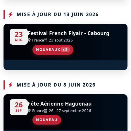
S
S
S
D
D
D
D
D
F-AZRA
F-AZJU
MISE À JOUR DU 13 JUIN 2026
23
Festival French Flyair - Cabourg
France
23 août 2026
AUG
NOUVEAUX
+2
A400M Tactical Display
Patrouille De France
MISE À JOUR DU 8 JUIN 2026
26
Fête Aérienne Haguenau
France
26 - 27 septembre 2026
SEP
NOUVEAU