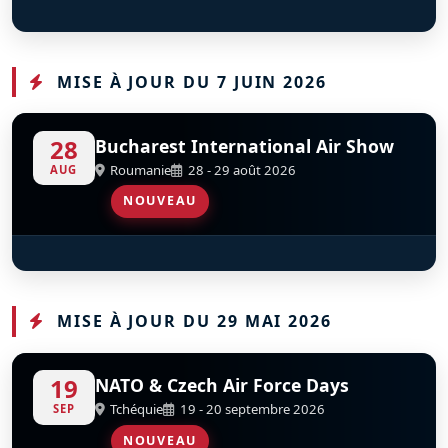
Pilatus P2
D
F-AZCC
MISE À JOUR DU 7 JUIN 2026
28
Bucharest International Air Show
Roumanie
28 - 29 août 2026
AUG
NOUVEAU
Șoimii României - Hawks Of Romania
S
D
MISE À JOUR DU 29 MAI 2026
19
NATO & Czech Air Force Days
Tchéquie
19 - 20 septembre 2026
SEP
NOUVEAU