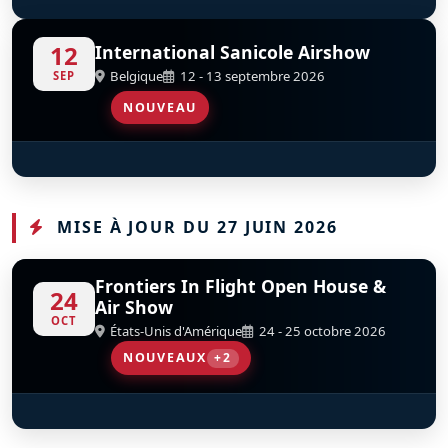
SubSonex JSX-2
North American P-51D Mustang Bunny
Vickers-Supermarine Spitfire FR Mk XIV
Grumman F6F-5 Hellcat
North American SNJ-5 Texan
Condor Squadron
D
D
D
D
D
D
N19WJ
N151BP
N749DP
N1078Z
n1038a
12
International Sanicole Airshow
Belgique
12 - 13 septembre 2026
SEP
NOUVEAU
Red Arrows
D
MISE À JOUR DU 27 JUIN 2026
Frontiers In Flight Open House &
24
Air Show
OCT
États-Unis d'Amérique
24 - 25 octobre 2026
NOUVEAUX
+2
B-29 Superfortress DOC
Matt Younkin
D
S
N69972
N9109R