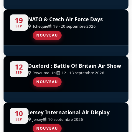
Red Arrows
D
19
NATO & Czech Air Force Days
Tchéquie
19 - 20 septembre 2026
SEP
NOUVEAU
Red Arrows
D
12
Duxford : Battle Of Britain Air Show
Royaume-Uni
12 - 13 septembre 2026
SEP
NOUVEAU
Red Arrows
D
10
Jersey International Air Display
Jersey
10 septembre 2026
SEP
NOUVEAU