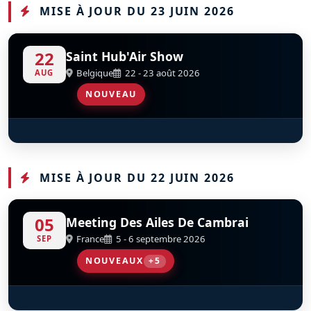
MISE À JOUR DU 23 JUIN 2026
22
Saint Hub'Air Show
Belgique
22 - 23 août 2026
AUG
NOUVEAU
Giddy Team
S
D
MISE À JOUR DU 22 JUIN 2026
05
Meeting Des Ailes De Cambrai
France
5 - 6 septembre 2026
SEP
NOUVEAUX
+5
Fieseler Storch Fi-156
Fly And Fun
Les Oursons De Cambrai - Piper J3
Tora Tora Tora
Junkers Ju 52-3m