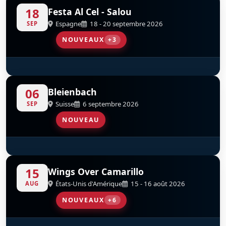
TC-SMO
D-FCOR
D-FKME
18
Festa Al Cel - Salou
Espagne
18 - 20 septembre 2026
SEP
NOUVEAUX
+3
Flying Dragons Team
Scandinavian Airshow
Baltic Bees Jet Team
D
D
D
06
Bleienbach
Suisse
6 septembre 2026
SEP
NOUVEAU
Patrouille Suisse
D
15
Wings Over Camarillo
États-Unis d'Amérique
15 - 16 août 2026
AUG
NOUVEAUX
+6