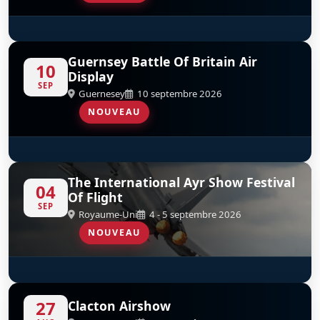
Red Arrows
D
Guernsey Battle Of Britain Air
10
Display
SEP
Guernesey
10 septembre 2026
NOUVEAU
Red Arrows
D
The International Ayr Show Festival
04
Of Flight
SEP
Royaume-Uni
4 - 5 septembre 2026
NOUVEAU
Red Arrows
D
27
Clacton Airshow