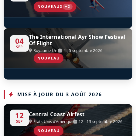
NOUVEAUX
+2
SA365 Dauphin French Navy
Eurocopter AS565SA Panther - 35F
D
D
The International Ayr Show Festival
04
Of Flight
SEP
Royaume-Uni
4 - 5 septembre 2026
NOUVEAU
OV-10B Bronco
D
G-ONAA
MISE À JOUR DU 3 AOÛT 2026
12
Central Coast Airfest
États-Unis d'Amérique
12 - 13 septembre 2026
SEP
NOUVEAU