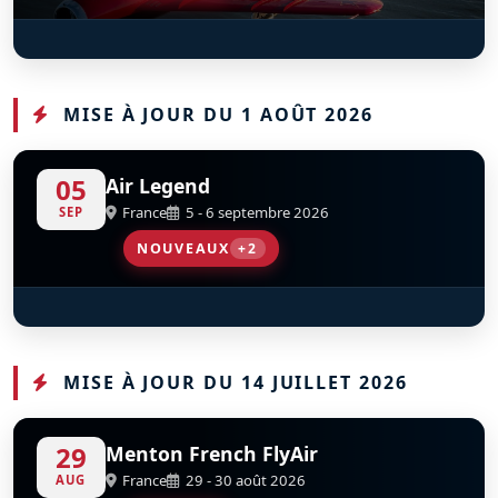
T33 Ace Maker II
D
FT-452
MISE À JOUR DU 1 AOÛT 2026
05
Air Legend
France
5 - 6 septembre 2026
SEP
NOUVEAUX
+2
CAUDRON – RENAULT C.460 RAFALE
MIG‑17 - 1611
S
S
D
D
F-AZBO
SP-MIL
MISE À JOUR DU 14 JUILLET 2026
29
Menton French FlyAir
France
29 - 30 août 2026
AUG