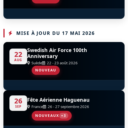
Red Arrows
D
MISE À JOUR DU 17 MAI 2026
Swedish Air Force 100th
22
Anniversary
AUG
Suède
22 - 23 août 2026
NOUVEAU
F-86 Sabre
S
D
F-AYSB
26
Fête Aérienne Haguenau
France
26 - 27 septembre 2026
SEP
NOUVEAUX
+3