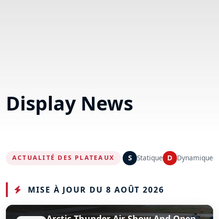
Display News
S
Statique
D
Dynamique
ACTUALITÉ DES PLATEAUX
MISE À JOUR DU 8 AOÛT 2026
Arctic Thunder Air Show And Open