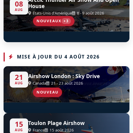
08
House
AUG
États-Unis d'Amérique
8 - 9 août 2026
NOUVEAUX
+3
Go Ez Aerobatics
Undaunted Airshows
US Army Golden Knights
D
D
D
C-GZGT
MISE À JOUR DU 4 AOÛT 2026
21
Airshow London : Sky Drive
Canada
21 - 23 août 2026
AUG
NOUVEAU
SkyHawks Canada
S
D
15
Toulon Plage Airshow
France
15 août 2026
AUG