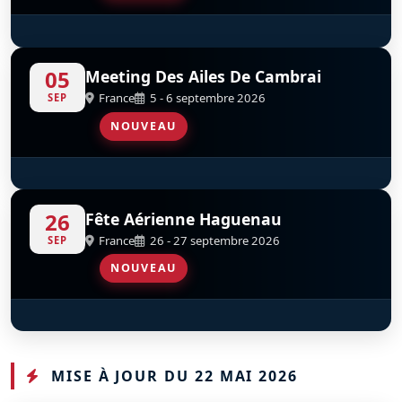
Couteau Delta Tactical Display
S
D
05
Meeting Des Ailes De Cambrai
France
5 - 6 septembre 2026
SEP
NOUVEAU
Mustang X-Ray
D
26
Fête Aérienne Haguenau
France
26 - 27 septembre 2026
SEP
NOUVEAU
Mustang X-Ray
D
MISE À JOUR DU 22 MAI 2026