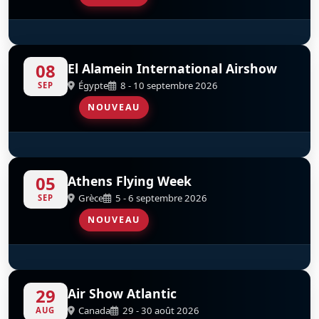
Hellenic F-16 Demo Team
S
D
08
El Alamein International Airshow
Égypte
8 - 10 septembre 2026
SEP
NOUVEAU
Hellenic F-16 Demo Team
S
D
05
Athens Flying Week
Grèce
5 - 6 septembre 2026
SEP
NOUVEAU
Hellenic F-16 Demo Team
S
D
29
Air Show Atlantic
Canada
29 - 30 août 2026
AUG