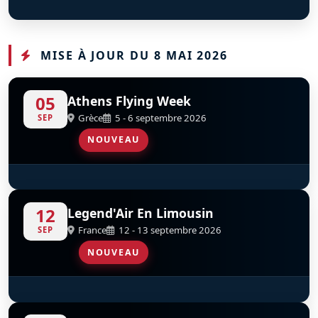
TF-51 Mustang
Pitts S-2A
H145 Dragon
D
D
D
F-HTFM
F-GZED
MISE À JOUR DU 8 MAI 2026
05
Athens Flying Week
Grèce
5 - 6 septembre 2026
SEP
NOUVEAU
Parachutistes De L’AAE
12
Legend'Air En Limousin
France
12 - 13 septembre 2026
SEP
NOUVEAU
YakoTeam
D