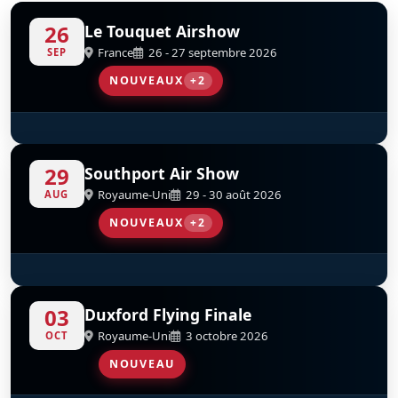
26
Le Touquet Airshow
France
26 - 27 septembre 2026
SEP
NOUVEAUX
+2
SA365 Dauphin French Navy
Parachutistes De L’AAE
D
D
29
Southport Air Show
Royaume-Uni
29 - 30 août 2026
AUG
NOUVEAUX
+2
Tutor Solo Display Royal Air Force
Red Arrows
D
D
03
Duxford Flying Finale
Royaume-Uni
3 octobre 2026
OCT
NOUVEAU