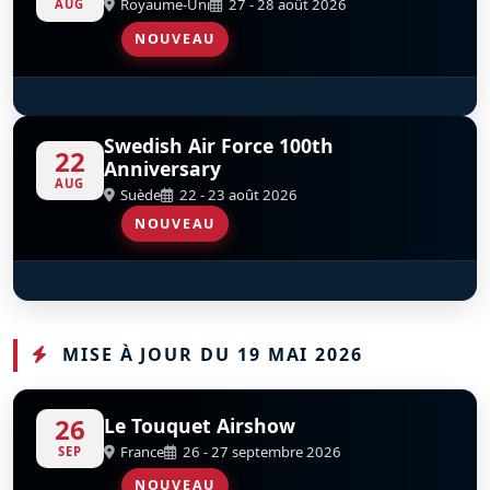
Royaume-Uni
27 - 28 août 2026
AUG
NOUVEAU
Red Arrows
D
Swedish Air Force 100th
22
Anniversary
AUG
Suède
22 - 23 août 2026
NOUVEAU
Red Arrows
D
MISE À JOUR DU 19 MAI 2026
26
Le Touquet Airshow
France
26 - 27 septembre 2026
SEP
NOUVEAU