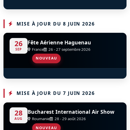
Flying Bulls Aerobatics Team
S
D
MISE À JOUR DU 8 JUIN 2026
26
Fête Aérienne Haguenau
France
26 - 27 septembre 2026
SEP
NOUVEAU
Pilatus P2
D
F-AZCC
MISE À JOUR DU 7 JUIN 2026
28
Bucharest International Air Show
Roumanie
28 - 29 août 2026
AUG
NOUVEAU