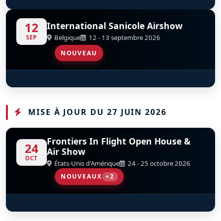
SubSonex JSX-2
North American P-51D Mustang Bunny
Vickers-Supermarine Spitfire FR Mk XIV
Grumman F6F-5 Hellcat
North American SNJ-5 Texan
Condor Squadron
D
D
D
D
D
D
N19WJ
N151BP
N749DP
N1078Z
n1038a
12
International Sanicole Airshow
Belgique
12 - 13 septembre 2026
SEP
NOUVEAU
Red Arrows
D
MISE À JOUR DU 27 JUIN 2026
Frontiers In Flight Open House &
24
Air Show
OCT
États-Unis d'Amérique
24 - 25 octobre 2026
NOUVEAUX
+2
B-29 Superfortress DOC
Matt Younkin
D
S
N69972
N9109R