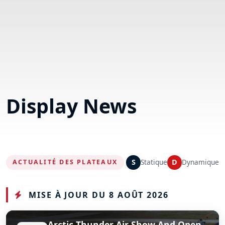
Display News
S
Statique
D
Dynamique
ACTUALITÉ DES PLATEAUX
MISE À JOUR DU 8 AOÛT 2026
Arctic Thunder Air Show And Open