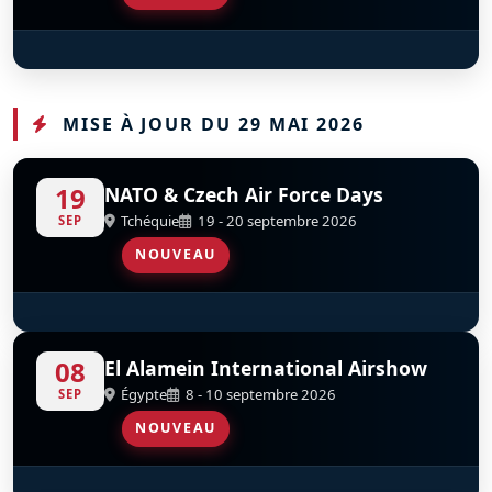
Șoimii României - Hawks Of Romania
S
D
MISE À JOUR DU 29 MAI 2026
19
NATO & Czech Air Force Days
Tchéquie
19 - 20 septembre 2026
SEP
NOUVEAU
Hellenic F-16 Demo Team
S
D
08
El Alamein International Airshow
Égypte
8 - 10 septembre 2026
SEP
NOUVEAU