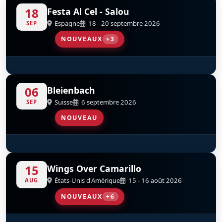
TC-SMO
D-FCOR
D-FKME
18
Festa Al Cel - Salou
Espagne
18 - 20 septembre 2026
SEP
NOUVEAUX
+3
Flying Dragons Team
Scandinavian Airshow
Baltic Bees Jet Team
D
D
D
06
Bleienbach
Suisse
6 septembre 2026
SEP
NOUVEAU
Patrouille Suisse
D
15
Wings Over Camarillo
États-Unis d'Amérique
15 - 16 août 2026
AUG
NOUVEAUX
+6