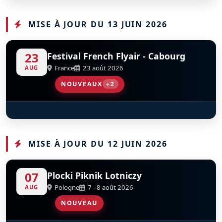
S
S
S
D
D
D
D
D
F-AZRA
F-AZJU
MISE À JOUR DU 13 JUIN 2026
23
Festival French Flyair - Cabourg
France
23 août 2026
AUG
NOUVEAUX
+2
A400M Tactical Display
Patrouille De France
MISE À JOUR DU 12 JUIN 2026
07
Plocki Piknik Lotniczy
Pologne
7 - 8 août 2026
AUG
NOUVEAU