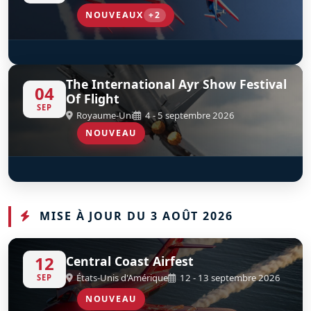
NOUVEAUX
+2
SA365 Dauphin French Navy
Eurocopter AS565SA Panther - 35F
D
D
The International Ayr Show Festival
04
Of Flight
SEP
Royaume-Uni
4 - 5 septembre 2026
NOUVEAU
OV-10B Bronco
D
G-ONAA
MISE À JOUR DU 3 AOÛT 2026
12
Central Coast Airfest
États-Unis d'Amérique
12 - 13 septembre 2026
SEP
NOUVEAU