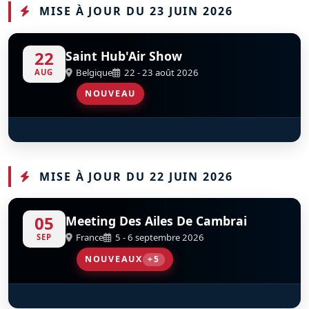
MISE À JOUR DU 23 JUIN 2026
22
Saint Hub'Air Show
Belgique
22 - 23 août 2026
AUG
NOUVEAU
Giddy Team
S
D
MISE À JOUR DU 22 JUIN 2026
05
Meeting Des Ailes De Cambrai
France
5 - 6 septembre 2026
SEP
NOUVEAUX
+5
Fieseler Storch Fi-156
Fly And Fun
Les Oursons De Cambrai - Piper J3
Tora Tora Tora
Junkers Ju 52-3m