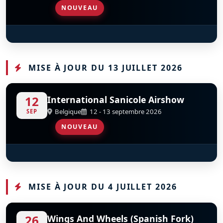
NOUVEAU
Patrouille De France
D
MISE À JOUR DU 13 JUILLET 2026
12
International Sanicole Airshow
Belgique
12 - 13 septembre 2026
SEP
NOUVEAU
F-86 Sabre
D
F-AYSB
MISE À JOUR DU 4 JUILLET 2026
26
Wings And Wheels (Spanish Fork)