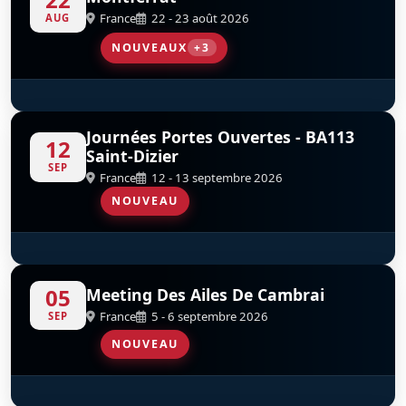
France
22 - 23 août 2026
AUG
NOUVEAUX
+3
T-6G Texan
Mustang X-Ray
OV-10 Bronco
D
D
F-AZTL
F-AZKM
Journées Portes Ouvertes - BA113
12
Saint-Dizier
SEP
France
12 - 13 septembre 2026
NOUVEAU
Couteau Delta Tactical Display
S
D
05
Meeting Des Ailes De Cambrai
France
5 - 6 septembre 2026
SEP
NOUVEAU