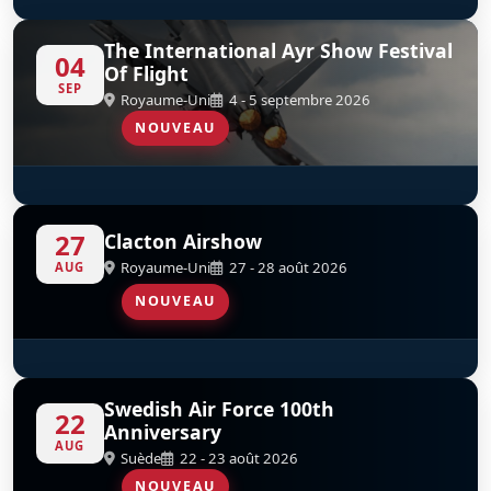
Red Arrows
D
The International Ayr Show Festival
04
Of Flight
SEP
Royaume-Uni
4 - 5 septembre 2026
NOUVEAU
Red Arrows
D
27
Clacton Airshow
Royaume-Uni
27 - 28 août 2026
AUG
NOUVEAU
Red Arrows
D
Swedish Air Force 100th
22
Anniversary
AUG
Suède
22 - 23 août 2026
NOUVEAU