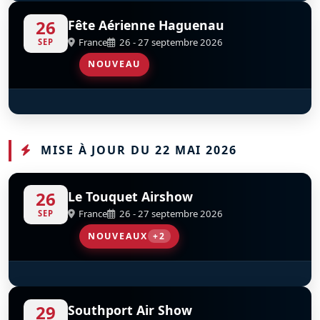
Mustang X-Ray
D
26
Fête Aérienne Haguenau
France
26 - 27 septembre 2026
SEP
NOUVEAU
Mustang X-Ray
D
MISE À JOUR DU 22 MAI 2026
26
Le Touquet Airshow
France
26 - 27 septembre 2026
SEP
NOUVEAUX
+2
SA365 Dauphin French Navy
Parachutistes De L’AAE
D
D
29
Southport Air Show