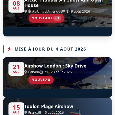
08
House
AUG
États-Unis d'Amérique
8 - 9 août 2026
NOUVEAUX
+3
Go Ez Aerobatics
Undaunted Airshows
US Army Golden Knights
D
D
D
C-GZGT
MISE À JOUR DU 4 AOÛT 2026
21
Airshow London : Sky Drive
Canada
21 - 23 août 2026
AUG
NOUVEAU
SkyHawks Canada
S
D
15
Toulon Plage Airshow
France
15 août 2026
AUG