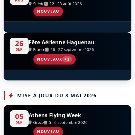
AUG
Suède
22 - 23 août 2026
NOUVEAU
F-86 Sabre
S
D
F-AYSB
26
Fête Aérienne Haguenau
France
26 - 27 septembre 2026
SEP
NOUVEAUX
+3
TF-51 Mustang
Pitts S-2A
H145 Dragon
D
D
D
F-HTFM
F-GZED
MISE À JOUR DU 8 MAI 2026
05
Athens Flying Week
Grèce
5 - 6 septembre 2026
SEP
NOUVEAU