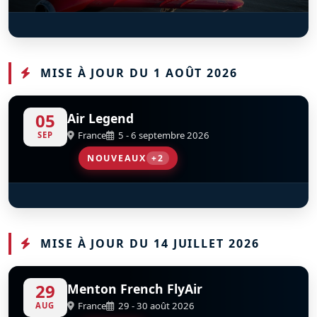
T33 Ace Maker II
D
FT-452
MISE À JOUR DU 1 AOÛT 2026
05
Air Legend
France
5 - 6 septembre 2026
SEP
NOUVEAUX
+2
CAUDRON – RENAULT C.460 RAFALE
MIG‑17 - 1611
S
S
D
D
F-AZBO
SP-MIL
MISE À JOUR DU 14 JUILLET 2026
29
Menton French FlyAir
France
29 - 30 août 2026
AUG