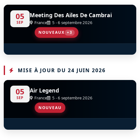
05
Meeting Des Ailes De Cambrai
France
5 - 6 septembre 2026
SEP
NOUVEAUX
+3
MD-311 Flamant
Warbird Display Team
Scandinavian Airshow
S
S
D
D
F-AZKT
MISE À JOUR DU 24 JUIN 2026
05
Air Legend
France
5 - 6 septembre 2026
SEP
NOUVEAU
Douglas C-53D Skytrooper
S
D
F-HVED