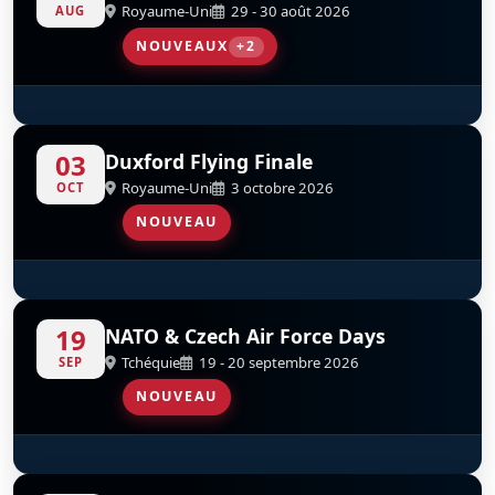
Royaume-Uni
29 - 30 août 2026
AUG
NOUVEAUX
+2
Tutor Solo Display Royal Air Force
Red Arrows
D
D
03
Duxford Flying Finale
Royaume-Uni
3 octobre 2026
OCT
NOUVEAU
Red Arrows
D
19
NATO & Czech Air Force Days
Tchéquie
19 - 20 septembre 2026
SEP
NOUVEAU
Red Arrows
D