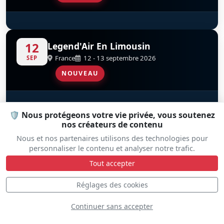
Parachutistes De L’AAE
12
Legend'Air En Limousin
France
12 - 13 septembre 2026
SEP
NOUVEAU
YakoTeam
D
🛡️ Nous protégeons votre vie privée, vous soutenez
26
Le Touquet Airshow
nos créateurs de contenu
France
26 - 27 septembre 2026
SEP
Nous et nos partenaires utilisons des technologies pour
personnaliser le contenu et analyser notre trafic.
NOUVEAU
Tout accepter
Réglages des cookies
Patrouille De France
D
19
Breizh Airshow
Continuer sans accepter
France
19 - 20 septembre 2026
SEP