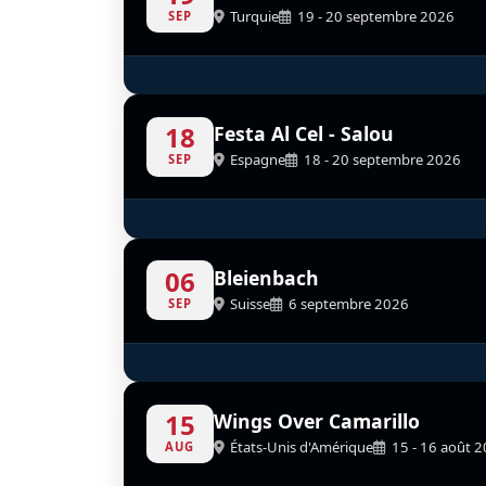
Turquie
19 - 20 septembre 2026
SEP
North American P-51D Mustang
Turkish Stars
F4U C
D
D
TC-SMO
D-FCOR
18
Festa Al Cel - Salou
Espagne
18 - 20 septembre 2026
SEP
Flying Dragons Team
Scand
D
06
Bleienbach
Suisse
6 septembre 2026
SEP
Patrouille Suisse
D
15
Wings Over Camarillo
États-Unis d'Amérique
15 - 16 août 
AUG