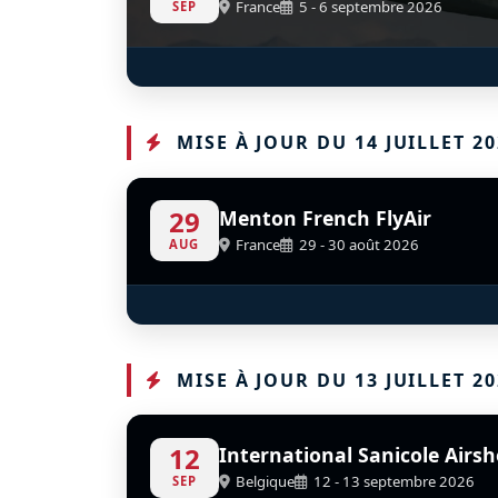
France
5 - 6 septembre 2026
SEP
CAUDRON – RENAULT C.460
MIG‑1
S
D
RAFALE
SP-MIL
F-AZBO
MISE À JOUR DU 14 JUILLET 20
29
Menton French FlyAir
France
29 - 30 août 2026
AUG
Patrouille De France
D
MISE À JOUR DU 13 JUILLET 20
12
International Sanicole Airs
Belgique
12 - 13 septembre 2026
SEP