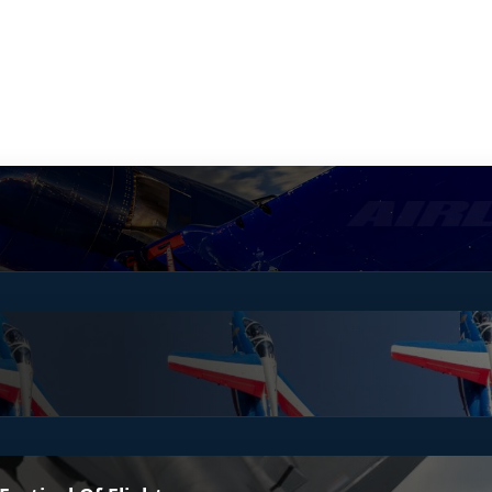
opter AS565SA Panther -
D