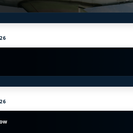
7 - 1611
S
D
26
26
how