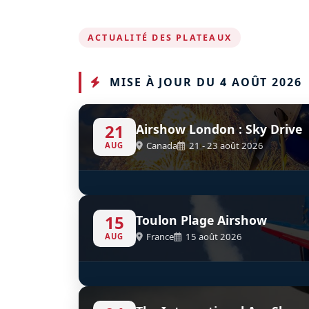
ACTUALITÉ DES PLATEAUX
MISE À JOUR DU 4 AOÛT 2026
21
Airshow London : Sky Drive
Canada
21 - 23 août 2026
AUG
SkyHawks Canada
S
D
15
Toulon Plage Airshow
France
15 août 2026
AUG
SA365 Dauphin French Navy
Euroc
D
35F