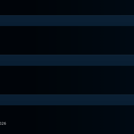
orsair
Antonov 2
D
D-FKME
inavian Airshow
Baltic Bees Jet Team
D
2026