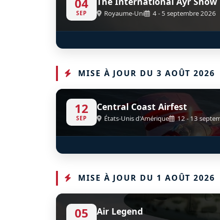
04
The International Ayr Show F
Royaume-Uni
4 - 5 septembre 2026
SEP
OV-10B Bronco
D
G-ONAA
MISE À JOUR DU 3 AOÛT 2026
12
Central Coast Airfest
États-Unis d'Amérique
12 - 13 septe
SEP
T33 Ace Maker II
D
FT-452
MISE À JOUR DU 1 AOÛT 2026
05
Air Legend