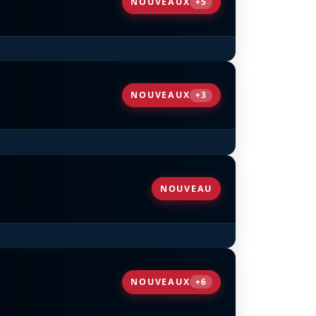
NOUVEAUX
+5
Acromach Sky Dancers
D
D
NOUVEAUX
+3
D
NOUVEAU
NOUVEAUX
+6