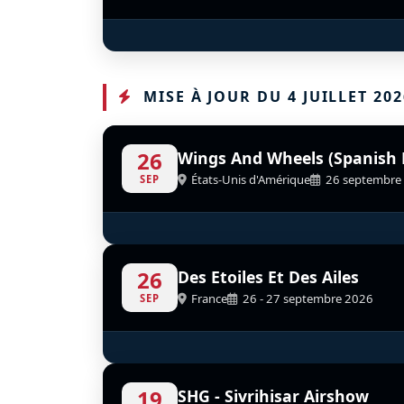
F-86 Sabre
D
F-AYSB
MISE À JOUR DU 4 JUILLET 202
26
Wings And Wheels (Spanish 
États-Unis d'Amérique
26 septembre
SEP
B-17G Flying Fortress
Dougl
D
Airess
N9323Z
26
Des Etoiles Et Des Ailes
N26BP
France
26 - 27 septembre 2026
SEP
North American T-28A Trojan
Dash 8 Milan Sécurité Civile
Extra 260
Tracke
Yakov
Pione
S
S
S
D
D
D
F-AYRL
F-AYJD
F-AYKM
F-AYNK
19
SHG - Sivrihisar Airshow