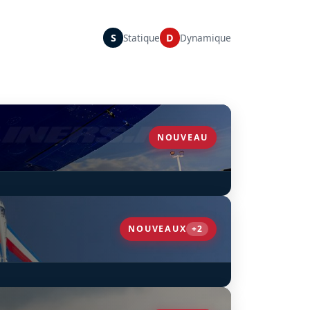
S
Statique
D
Dynamique
NOUVEAU
NOUVEAUX
+2