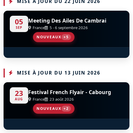
MISE À JOUR DU 22 JUIN 2026
05
Meeting Des Ailes De Cambrai
France
5 - 6 septembre 2026
SEP
NOUVEAUX
+5
Fieseler Storch Fi-156
Fly And Fun
Les Oursons De Cambrai - Piper J3
Tora Tora Tora
Junkers Ju 52-3m
S
S
S
D
D
D
D
D
F-AZRA
F-AZJU
MISE À JOUR DU 13 JUIN 2026
23
Festival French Flyair - Cabourg
France
23 août 2026
AUG
NOUVEAUX
+2
A400M Tactical Display
Patrouille De France