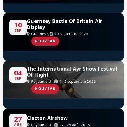
Red Arrows
D
Guernsey Battle Of Britain Air
10
Display
SEP
Guernesey
10 septembre 2026
NOUVEAU
Red Arrows
D
The International Ayr Show Festival
04
Of Flight
SEP
Royaume-Uni
4 - 5 septembre 2026
NOUVEAU
Red Arrows
D
27
Clacton Airshow
Royaume-Uni
27 - 28 août 2026
AUG