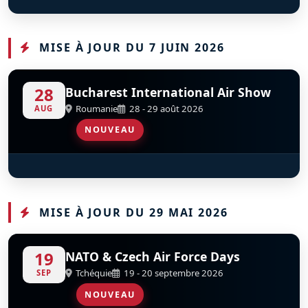
Pilatus P2
D
F-AZCC
MISE À JOUR DU 7 JUIN 2026
28
Bucharest International Air Show
Roumanie
28 - 29 août 2026
AUG
NOUVEAU
Șoimii României - Hawks Of Romania
S
D
MISE À JOUR DU 29 MAI 2026
19
NATO & Czech Air Force Days
Tchéquie
19 - 20 septembre 2026
SEP
NOUVEAU