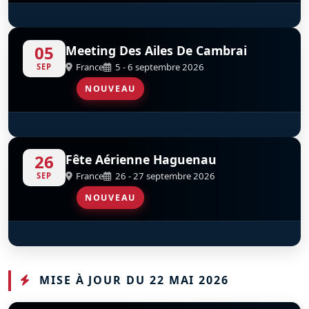
Couteau Delta Tactical Display
S
D
05
Meeting Des Ailes De Cambrai
France
5 - 6 septembre 2026
SEP
NOUVEAU
Mustang X-Ray
D
26
Fête Aérienne Haguenau
France
26 - 27 septembre 2026
SEP
NOUVEAU
Mustang X-Ray
D
MISE À JOUR DU 22 MAI 2026