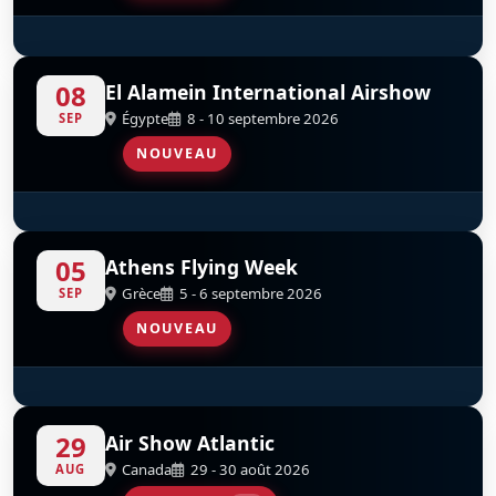
Hellenic F-16 Demo Team
S
D
08
El Alamein International Airshow
Égypte
8 - 10 septembre 2026
SEP
NOUVEAU
Hellenic F-16 Demo Team
S
D
05
Athens Flying Week
Grèce
5 - 6 septembre 2026
SEP
NOUVEAU
Hellenic F-16 Demo Team
S
D
29
Air Show Atlantic
Canada
29 - 30 août 2026
AUG