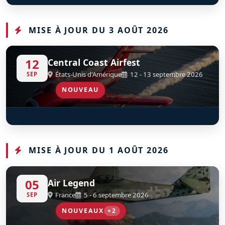
OV-10B Bronco
D
G-ONAA
MISE À JOUR DU 3 AOÛT 2026
12
Central Coast Airfest
États-Unis d'Amérique
12 - 13 septembre 2026
SEP
NOUVEAU
T33 Ace Maker II
D
FT-452
MISE À JOUR DU 1 AOÛT 2026
05
Air Legend
France
5 - 6 septembre 2026
SEP
NOUVEAUX
+2