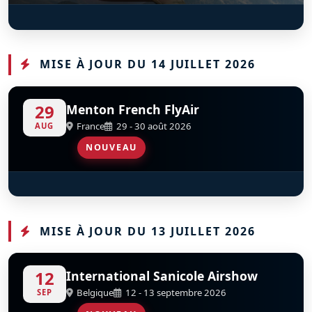
CAUDRON – RENAULT C.460 RAFALE
MIG‑17 - 1611
S
S
D
D
F-AZBO
SP-MIL
MISE À JOUR DU 14 JUILLET 2026
29
Menton French FlyAir
France
29 - 30 août 2026
AUG
NOUVEAU
Patrouille De France
D
MISE À JOUR DU 13 JUILLET 2026
12
International Sanicole Airshow
Belgique
12 - 13 septembre 2026
SEP