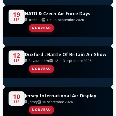
Red Arrows
D
19
NATO & Czech Air Force Days
Tchéquie
19 - 20 septembre 2026
SEP
NOUVEAU
Red Arrows
D
12
Duxford : Battle Of Britain Air Show
Royaume-Uni
12 - 13 septembre 2026
SEP
NOUVEAU
Red Arrows
D
10
Jersey International Air Display
Jersey
10 septembre 2026
SEP
NOUVEAU