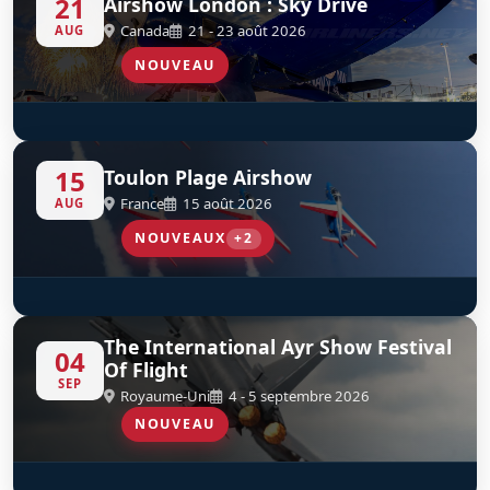
21
Airshow London : Sky Drive
Canada
21 - 23 août 2026
AUG
NOUVEAU
SkyHawks Canada
S
D
15
Toulon Plage Airshow
France
15 août 2026
AUG
NOUVEAUX
+2
SA365 Dauphin French Navy
Eurocopter AS565SA Panther - 35F
D
D
The International Ayr Show Festival
04
Of Flight
SEP
Royaume-Uni
4 - 5 septembre 2026
NOUVEAU