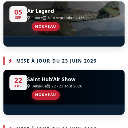
05
Air Legend
France
5 - 6 septembre 2026
SEP
NOUVEAU
Douglas C-53D Skytrooper
S
D
F-HVED
MISE À JOUR DU 23 JUIN 2026
22
Saint Hub'Air Show
Belgique
22 - 23 août 2026
AUG
NOUVEAU
Giddy Team
S
D