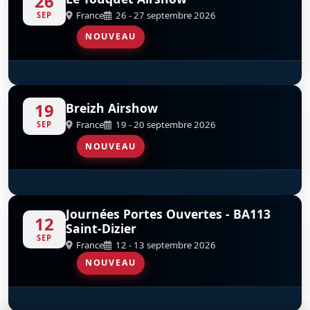
26
France
26 - 27 septembre 2026
SEP
NOUVEAU
Patrouille De France
D
19
Breizh Airshow
France
19 - 20 septembre 2026
SEP
NOUVEAU
Patrouille De France
D
Journées Portes Ouvertes - BA113
12
Saint-Dizier
SEP
France
12 - 13 septembre 2026
NOUVEAU