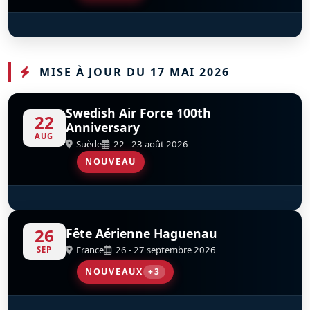
Red Arrows
D
MISE À JOUR DU 17 MAI 2026
Swedish Air Force 100th
22
Anniversary
AUG
Suède
22 - 23 août 2026
NOUVEAU
F-86 Sabre
S
D
F-AYSB
26
Fête Aérienne Haguenau
France
26 - 27 septembre 2026
SEP
NOUVEAUX
+3