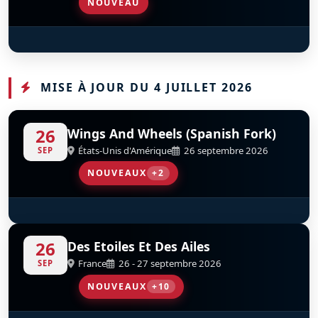
NOUVEAU
F-86 Sabre
D
F-AYSB
MISE À JOUR DU 4 JUILLET 2026
26
Wings And Wheels (Spanish Fork)
États-Unis d'Amérique
26 septembre 2026
SEP
NOUVEAUX
+2
B-17G Flying Fortress
Douglas A-26C Invader 'Million Airess'
D
D
N9323Z
N26BP
26
Des Etoiles Et Des Ailes
France
26 - 27 septembre 2026
SEP
NOUVEAUX
+10