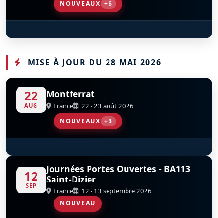
NOUVEAUX
+6
Hawker Hurricane Mk.IV
De Havilland DH.98 Mosquito
Yellow Thunder Formation Aerobatic Team
SkyHawks Canada
Northern Stars Aeroteam
Go Ez Aerobatics
D
D
D
D
D
D
CF-TPM
KA114
C-GZGT
MISE À JOUR DU 28 MAI 2026
22
Montferrat
France
22 - 23 août 2026
AUG
NOUVEAUX
+3
T-6G Texan
Mustang X-Ray
OV-10 Bronco
D
D
F-AZTL
F-AZKM
Journées Portes Ouvertes - BA113
12
Saint-Dizier
SEP
France
12 - 13 septembre 2026
NOUVEAU