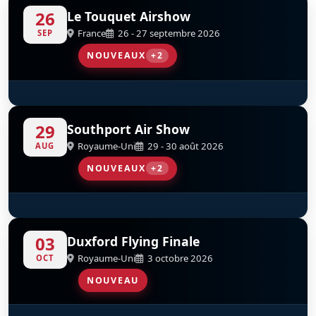
26
Le Touquet Airshow
France
26 - 27 septembre 2026
SEP
NOUVEAUX
+2
SA365 Dauphin French Navy
Parachutistes De L’AAE
D
D
29
Southport Air Show
Royaume-Uni
29 - 30 août 2026
AUG
NOUVEAUX
+2
Tutor Solo Display Royal Air Force
Red Arrows
D
D
03
Duxford Flying Finale
Royaume-Uni
3 octobre 2026
OCT
NOUVEAU