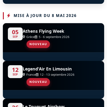
TF-51 Mustang
Pitts S-2A
H145 Dragon
D
D
D
F-HTFM
F-GZED
MISE À JOUR DU 8 MAI 2026
05
Athens Flying Week
Grèce
5 - 6 septembre 2026
SEP
NOUVEAU
Parachutistes De L’AAE
12
Legend'Air En Limousin
France
12 - 13 septembre 2026
SEP
NOUVEAU
YakoTeam
D
Le Touquet Airshow