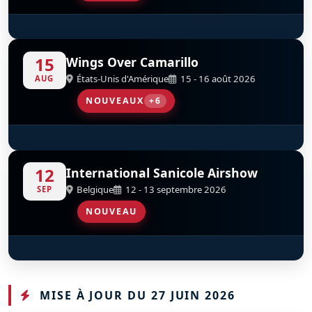
Patrouille Suisse
D
15
Wings Over Camarillo
États-Unis d'Amérique
15 - 16 août 2026
AUG
NOUVEAUX
+6
SubSonex JSX-2
North American P-51D Mustang Bunny
Vickers-Supermarine Spitfire FR Mk XIV
Grumman F6F-5 Hellcat
North American SNJ-5 Texan
Condor Squadron
D
D
D
D
D
D
N19WJ
N151BP
N749DP
N1078Z
n1038a
12
International Sanicole Airshow
Belgique
12 - 13 septembre 2026
SEP
NOUVEAU
Red Arrows
D
MISE À JOUR DU 27 JUIN 2026