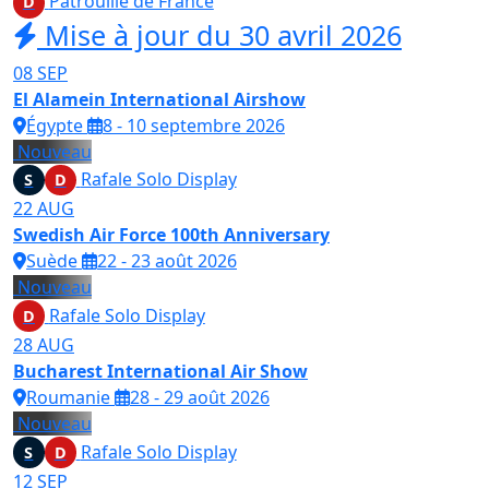
Patrouille de France
D
Mise à jour du 30 avril 2026
08
SEP
El Alamein International Airshow
Égypte
8 - 10 septembre 2026
Nouveau
Rafale Solo Display
S
D
22
AUG
Swedish Air Force 100th Anniversary
Suède
22 - 23 août 2026
Nouveau
Rafale Solo Display
D
28
AUG
Bucharest International Air Show
Roumanie
28 - 29 août 2026
Nouveau
Rafale Solo Display
S
D
12
SEP