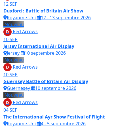
12
SEP
Duxford : Battle of Britain Air Show
Royaume-Uni
12 - 13 septembre 2026
Nouveau
Red Arrows
D
10
SEP
Jersey International Air Display
Jersey
10 septembre 2026
Nouveau
Red Arrows
D
10
SEP
Guernsey Battle of Britain Air Display
Guernesey
10 septembre 2026
Nouveau
Red Arrows
D
04
SEP
The International Ayr Show Festival of Flight
Royaume-Uni
4 - 5 septembre 2026