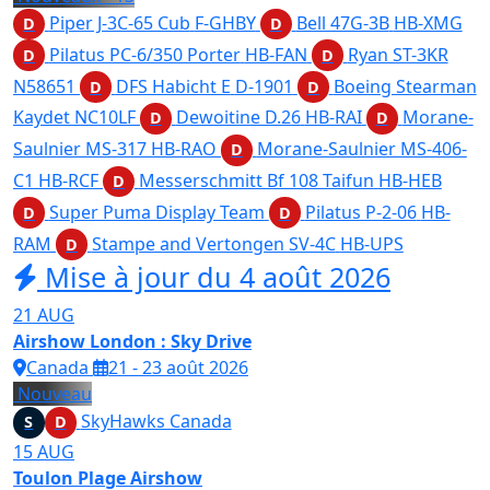
Piper J-3C-65 Cub
F-GHBY
Bell 47G-3B
HB-XMG
D
D
Pilatus PC-6/350 Porter
HB-FAN
Ryan ST-3KR
D
D
N58651
DFS Habicht E
D-1901
Boeing Stearman
D
D
Kaydet
NC10LF
Dewoitine D.26
HB-RAI
Morane-
D
D
Saulnier MS-317
HB-RAO
Morane-Saulnier MS-406-
D
C1
HB-RCF
Messerschmitt Bf 108 Taifun
HB-HEB
D
Super Puma Display Team
Pilatus P-2-06
HB-
D
D
RAM
Stampe and Vertongen SV-4C
HB-UPS
D
Mise à jour du 4 août 2026
21
AUG
Airshow London : Sky Drive
Canada
21 - 23 août 2026
Nouveau
SkyHawks Canada
S
D
15
AUG
Toulon Plage Airshow