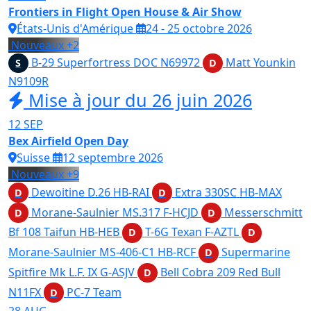
Frontiers in Flight Open House & Air Show
États-Unis d'Amérique
24 - 25 octobre 2026
Nouveaux
+2
B-29 Superfortress DOC
N69972
Matt Younkin
S
D
N9109R
Mise à jour du 26 juin 2026
12
SEP
Bex Airfield Open Day
Suisse
12 septembre 2026
Nouveaux
+9
Dewoitine D.26
HB-RAI
Extra 330SC
HB-MAX
D
D
Morane-Saulnier MS.317
F-HCJD
Messerschmitt
D
D
Bf 108 Taifun
HB-HEB
T-6G Texan
F-AZTL
D
D
Morane-Saulnier MS-406-C1
HB-RCF
Supermarine
D
Spitfire Mk L.F. IX
G-ASJV
Bell Cobra 209 Red Bull
D
N11FX
PC-7 Team
D