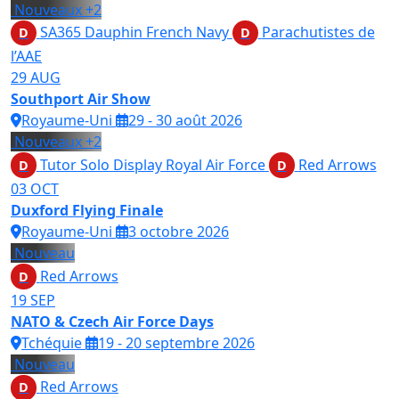
Nouveaux
+2
SA365 Dauphin French Navy
Parachutistes de
D
D
l’AAE
29
AUG
Southport Air Show
Royaume-Uni
29 - 30 août 2026
Nouveaux
+2
Tutor Solo Display Royal Air Force
Red Arrows
D
D
03
OCT
Duxford Flying Finale
Royaume-Uni
3 octobre 2026
Nouveau
Red Arrows
D
19
SEP
NATO & Czech Air Force Days
Tchéquie
19 - 20 septembre 2026
Nouveau
Red Arrows
D