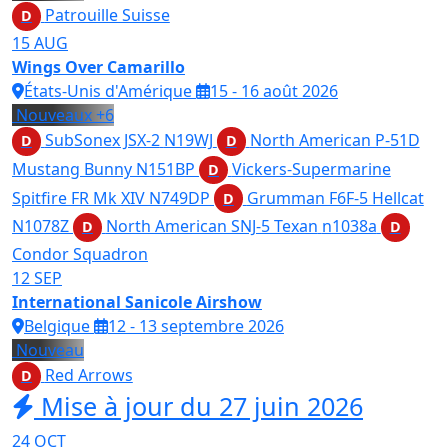
Patrouille Suisse
D
15
AUG
Wings Over Camarillo
États-Unis d'Amérique
15 - 16 août 2026
Nouveaux
+6
SubSonex JSX-2
N19WJ
North American P-51D
D
D
Mustang Bunny
N151BP
Vickers-Supermarine
D
Spitfire FR Mk XIV
N749DP
Grumman F6F-5 Hellcat
D
N1078Z
North American SNJ-5 Texan
n1038a
D
D
Condor Squadron
12
SEP
International Sanicole Airshow
Belgique
12 - 13 septembre 2026
Nouveau
Red Arrows
D
Mise à jour du 27 juin 2026
24
OCT