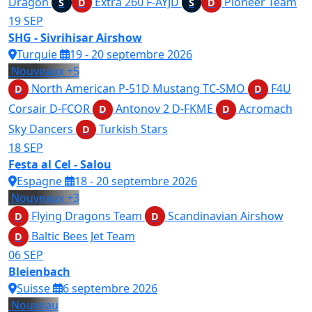
Dragon
Extra 260
F-AYJD
Pioneer Team
S
D
S
D
19
SEP
SHG - Sivrihisar Airshow
Turquie
19 - 20 septembre 2026
Nouveaux
+5
North American P-51D Mustang
TC-SMO
F4U
D
D
Corsair
D-FCOR
Antonov 2
D-FKME
Acromach
D
D
Sky Dancers
Turkish Stars
D
18
SEP
Festa al Cel - Salou
Espagne
18 - 20 septembre 2026
Nouveaux
+3
Flying Dragons Team
Scandinavian Airshow
D
D
Baltic Bees Jet Team
D
06
SEP
Bleienbach
Suisse
6 septembre 2026
Nouveau