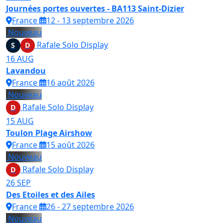
Journées portes ouvertes - BA113 Saint-Dizier
France
12 - 13 septembre 2026
Nouveau
Rafale Solo Display
S
D
16
AUG
Lavandou
France
16 août 2026
Nouveau
Rafale Solo Display
D
15
AUG
Toulon Plage Airshow
France
15 août 2026
Nouveau
Rafale Solo Display
D
26
SEP
Des Etoiles et des Ailes
France
26 - 27 septembre 2026
Nouveau