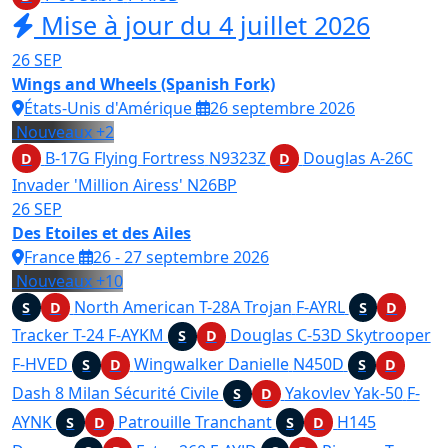
Mise à jour du 4 juillet 2026
26
SEP
Wings and Wheels (Spanish Fork)
États-Unis d'Amérique
26 septembre 2026
Nouveaux
+2
B-17G Flying Fortress
N9323Z
Douglas A-26C
D
D
Invader 'Million Airess'
N26BP
26
SEP
Des Etoiles et des Ailes
France
26 - 27 septembre 2026
Nouveaux
+10
North American T-28A Trojan
F-AYRL
S
D
S
D
Tracker T-24
F-AYKM
Douglas C-53D Skytrooper
S
D
F-HVED
Wingwalker Danielle
N450D
S
D
S
D
Dash 8 Milan Sécurité Civile
Yakovlev Yak-50
F-
S
D
AYNK
Patrouille Tranchant
H145
S
D
S
D