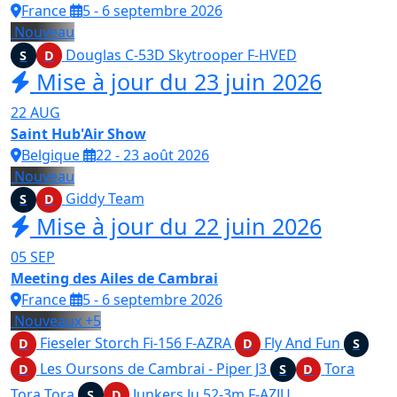
France
5 - 6 septembre 2026
Nouveau
Douglas C-53D Skytrooper
F-HVED
S
D
Mise à jour du 23 juin 2026
22
AUG
Saint Hub'Air Show
Belgique
22 - 23 août 2026
Nouveau
Giddy Team
S
D
Mise à jour du 22 juin 2026
05
SEP
Meeting des Ailes de Cambrai
France
5 - 6 septembre 2026
Nouveaux
+5
Fieseler Storch Fi-156
F-AZRA
Fly And Fun
D
D
S
Les Oursons de Cambrai - Piper J3
Tora
D
S
D
Tora Tora
Junkers Ju 52-3m
F-AZJU
S
D