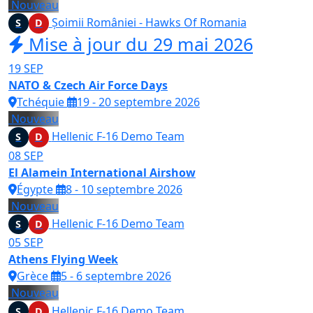
Nouveau
Șoimii României - Hawks Of Romania
S
D
Mise à jour du 29 mai 2026
19
SEP
NATO & Czech Air Force Days
Tchéquie
19 - 20 septembre 2026
Nouveau
Hellenic F-16 Demo Team
S
D
08
SEP
El Alamein International Airshow
Égypte
8 - 10 septembre 2026
Nouveau
Hellenic F-16 Demo Team
S
D
05
SEP
Athens Flying Week
Grèce
5 - 6 septembre 2026
Nouveau
Hellenic F-16 Demo Team
S
D