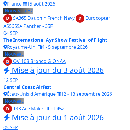
France
15 août 2026
Nouveaux
+2
SA365 Dauphin French Navy
Eurocopter
D
D
AS565SA Panther - 35F
04
SEP
The International Ayr Show Festival of Flight
Royaume-Uni
4 - 5 septembre 2026
Nouveau
OV-10B Bronco
G-ONAA
D
Mise à jour du 3 août 2026
12
SEP
Central Coast Airfest
États-Unis d'Amérique
12 - 13 septembre 2026
Nouveau
T33 Ace Maker II
FT-452
D
Mise à jour du 1 août 2026
05
SEP