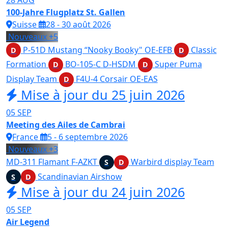
28
AUG
100-Jahre Flugplatz St. Gallen
Suisse
28 - 30 août 2026
Nouveaux
+5
P-51D Mustang “Nooky Booky"
OE-EFB
Classic
D
D
Formation
BO-105-C
D-HSDM
Super Puma
D
D
Display Team
F4U-4 Corsair
OE-EAS
D
Mise à jour du 25 juin 2026
05
SEP
Meeting des Ailes de Cambrai
France
5 - 6 septembre 2026
Nouveaux
+3
MD-311 Flamant
F-AZKT
Warbird display Team
S
D
Scandinavian Airshow
S
D
Mise à jour du 24 juin 2026
05
SEP
Air Legend