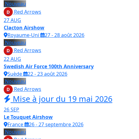
Nouveau
Red Arrows
D
27
AUG
Clacton Airshow
Royaume-Uni
27 - 28 août 2026
Nouveau
Red Arrows
D
22
AUG
Swedish Air Force 100th Anniversary
Suède
22 - 23 août 2026
Nouveau
Red Arrows
D
Mise à jour du 19 mai 2026
26
SEP
Le Touquet Airshow
France
26 - 27 septembre 2026
Nouveau