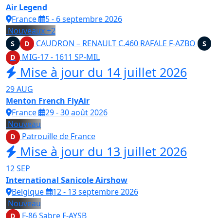
Air Legend
France
5 - 6 septembre 2026
Nouveaux
+2
CAUDRON – RENAULT C.460 RAFALE
F-AZBO
S
D
S
MIG‑17 - 1611
SP-MIL
D
Mise à jour du 14 juillet 2026
29
AUG
Menton French FlyAir
France
29 - 30 août 2026
Nouveau
Patrouille de France
D
Mise à jour du 13 juillet 2026
12
SEP
International Sanicole Airshow
Belgique
12 - 13 septembre 2026
Nouveau
F-86 Sabre
F-AYSB
D