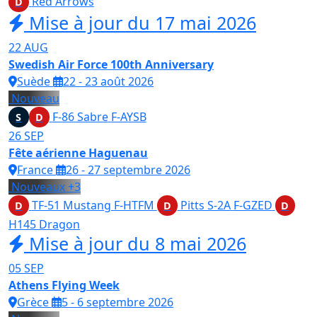
Red Arrows
D
Mise à jour du 17 mai 2026
22
AUG
Swedish Air Force 100th Anniversary
Suède
22 - 23 août 2026
Nouveau
F-86 Sabre
F-AYSB
S
D
26
SEP
Fête aérienne Haguenau
France
26 - 27 septembre 2026
Nouveaux
+3
TF-51 Mustang
F-HTFM
Pitts S-2A
F-GZED
D
D
D
H145 Dragon
Mise à jour du 8 mai 2026
05
SEP
Athens Flying Week
Grèce
5 - 6 septembre 2026