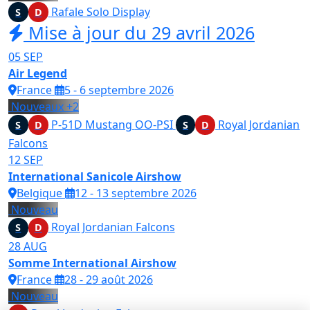
Rafale Solo Display
S
D
Mise à jour du 29 avril 2026
05
SEP
Air Legend
France
5 - 6 septembre 2026
Nouveaux
+2
P-51D Mustang
OO-PSI
Royal Jordanian
S
D
S
D
Falcons
12
SEP
International Sanicole Airshow
Belgique
12 - 13 septembre 2026
Nouveau
Royal Jordanian Falcons
S
D
28
AUG
Somme International Airshow
France
28 - 29 août 2026
Nouveau