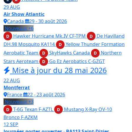
29
AUG
Air Show Atlantic
Canada
29 - 30 août 2026
Nouveaux
+6
Hawker Hurricane Mk.IV
CF-TPM
De Havilland
D
D
DH.98 Mosquito
KA114
Yellow Thunder Formation
D
Aerobatic Team
SkyHawks Canada
Northern
D
D
Stars Aeroteam
Go Ez Aerobatics
C-GZGT
D
Mise à jour du 28 mai 2026
22
AUG
Montferrat
France
22 - 23 août 2026
Nouveaux
+3
T-6G Texan
F-AZTL
Mustang X-Ray
OV-10
D
D
Bronco
F-AZKM
12
SEP
Journées portes ouvertes - BA113 Saint-Dizier