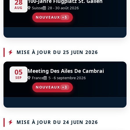
28
100-Jahre Flugplatz St. Gallen
Suisse
28 - 30 août 2026
AUG
NOUVEAUX
+5
P-51D Mustang “Nooky Booky"
Classic Formation
BO-105-C
Super Puma Display Team
F4U-4 Corsair
D
D
D
D
D
OE-EFB
D-HSDM
OE-EAS
MISE À JOUR DU 25 JUIN 2026
05
Meeting Des Ailes De Cambrai
France
5 - 6 septembre 2026
SEP
NOUVEAUX
+3
MD-311 Flamant
Warbird Display Team
Scandinavian Airshow
S
S
D
D
F-AZKT
MISE À JOUR DU 24 JUIN 2026