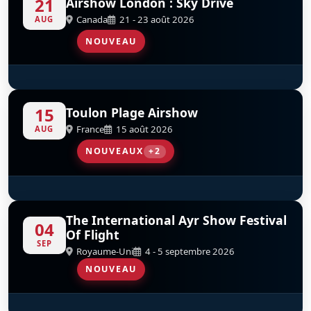
21
Airshow London : Sky Drive
Canada
21 - 23 août 2026
AUG
NOUVEAU
SkyHawks Canada
S
D
15
Toulon Plage Airshow
France
15 août 2026
AUG
NOUVEAUX
+2
SA365 Dauphin French Navy
Eurocopter AS565SA Panther - 35F
D
D
The International Ayr Show Festival
04
Of Flight
SEP
Royaume-Uni
4 - 5 septembre 2026
NOUVEAU