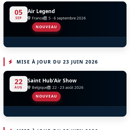
05
Air Legend
France
5 - 6 septembre 2026
SEP
NOUVEAU
Douglas C-53D Skytrooper
S
D
F-HVED
MISE À JOUR DU 23 JUIN 2026
22
Saint Hub'Air Show
Belgique
22 - 23 août 2026
AUG
NOUVEAU
Giddy Team
S
D