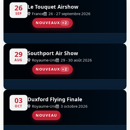
26
Le Touquet Airshow
France
26 - 27 septembre 2026
SEP
NOUVEAUX
+2
SA365 Dauphin French Navy
Parachutistes De L’AAE
D
D
29
Southport Air Show
Royaume-Uni
29 - 30 août 2026
AUG
NOUVEAUX
+2
Tutor Solo Display Royal Air Force
Red Arrows
D
D
03
Duxford Flying Finale
Royaume-Uni
3 octobre 2026
OCT
NOUVEAU