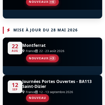
NOUVEAUX
+6
Hawker Hurricane Mk.IV
De Havilland DH.98 Mosquito
Yellow Thunder Formation Aerobatic Team
SkyHawks Canada
Northern Stars Aeroteam
Go Ez Aerobatics
D
D
D
D
D
D
CF-TPM
KA114
C-GZGT
MISE À JOUR DU 28 MAI 2026
22
Montferrat
France
22 - 23 août 2026
AUG
NOUVEAUX
+3
T-6G Texan
Mustang X-Ray
OV-10 Bronco
D
D
F-AZTL
F-AZKM
Journées Portes Ouvertes - BA113
12
Saint-Dizier
SEP
France
12 - 13 septembre 2026
NOUVEAU