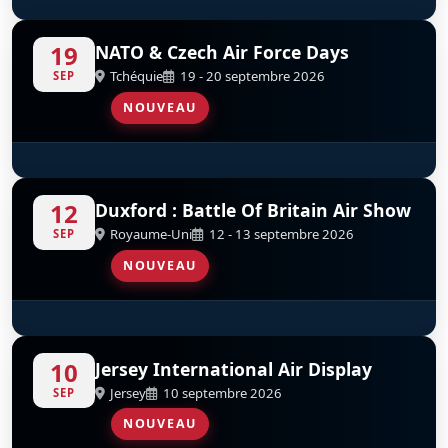
Red Arrows
D
19
NATO & Czech Air Force Days
Tchéquie
19 - 20 septembre 2026
SEP
NOUVEAU
Red Arrows
D
12
Duxford : Battle Of Britain Air Show
Royaume-Uni
12 - 13 septembre 2026
SEP
NOUVEAU
Red Arrows
D
10
Jersey International Air Display
Jersey
10 septembre 2026
SEP
NOUVEAU