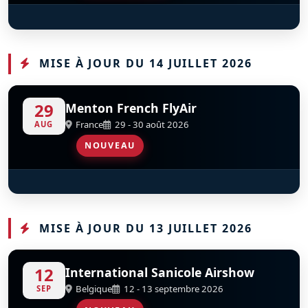
CAUDRON – RENAULT C.460 RAFALE
MIG‑17 - 1611
S
S
D
D
F-AZBO
SP-MIL
MISE À JOUR DU 14 JUILLET 2026
29
Menton French FlyAir
France
29 - 30 août 2026
AUG
NOUVEAU
Patrouille De France
D
MISE À JOUR DU 13 JUILLET 2026
12
International Sanicole Airshow
Belgique
12 - 13 septembre 2026
SEP