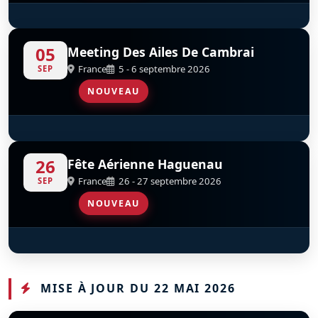
Couteau Delta Tactical Display
S
D
05
Meeting Des Ailes De Cambrai
France
5 - 6 septembre 2026
SEP
NOUVEAU
Mustang X-Ray
D
26
Fête Aérienne Haguenau
France
26 - 27 septembre 2026
SEP
NOUVEAU
Mustang X-Ray
D
MISE À JOUR DU 22 MAI 2026