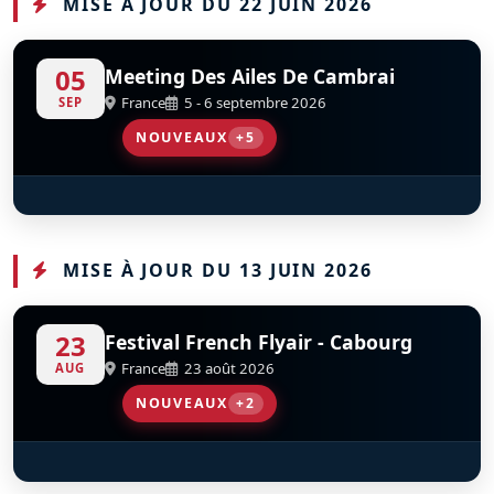
MISE À JOUR DU 22 JUIN 2026
05
Meeting Des Ailes De Cambrai
France
5 - 6 septembre 2026
SEP
NOUVEAUX
+5
Fieseler Storch Fi-156
Fly And Fun
Les Oursons De Cambrai - Piper J3
Tora Tora Tora
Junkers Ju 52-3m
S
S
S
D
D
D
D
D
F-AZRA
F-AZJU
MISE À JOUR DU 13 JUIN 2026
23
Festival French Flyair - Cabourg
France
23 août 2026
AUG
NOUVEAUX
+2
A400M Tactical Display
Patrouille De France