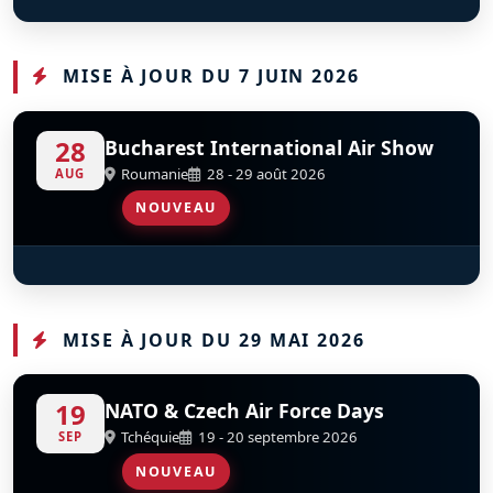
Pilatus P2
D
F-AZCC
MISE À JOUR DU 7 JUIN 2026
28
Bucharest International Air Show
Roumanie
28 - 29 août 2026
AUG
NOUVEAU
Șoimii României - Hawks Of Romania
S
D
MISE À JOUR DU 29 MAI 2026
19
NATO & Czech Air Force Days
Tchéquie
19 - 20 septembre 2026
SEP
NOUVEAU