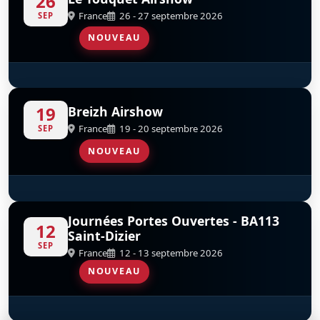
26
France
26 - 27 septembre 2026
SEP
NOUVEAU
Patrouille De France
D
19
Breizh Airshow
France
19 - 20 septembre 2026
SEP
NOUVEAU
Patrouille De France
D
Journées Portes Ouvertes - BA113
12
Saint-Dizier
SEP
France
12 - 13 septembre 2026
NOUVEAU