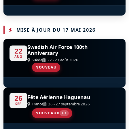
Red Arrows
D
MISE À JOUR DU 17 MAI 2026
Swedish Air Force 100th
22
Anniversary
AUG
Suède
22 - 23 août 2026
NOUVEAU
F-86 Sabre
S
D
F-AYSB
26
Fête Aérienne Haguenau
France
26 - 27 septembre 2026
SEP
NOUVEAUX
+3