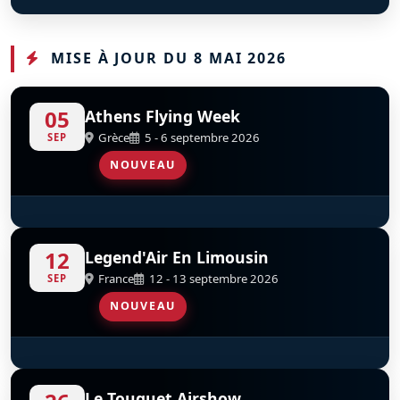
TF-51 Mustang
Pitts S-2A
H145 Dragon
D
D
D
F-HTFM
F-GZED
MISE À JOUR DU 8 MAI 2026
05
Athens Flying Week
Grèce
5 - 6 septembre 2026
SEP
NOUVEAU
Parachutistes De L’AAE
12
Legend'Air En Limousin
France
12 - 13 septembre 2026
SEP
NOUVEAU
YakoTeam
D
Le Touquet Airshow