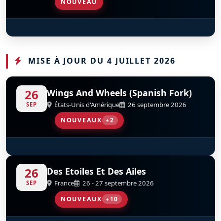
NOUVEAU
F-86 Sabre
D
F-AYSB
MISE À JOUR DU 4 JUILLET 2026
26
Wings And Wheels (Spanish Fork)
États-Unis d'Amérique
26 septembre 2026
SEP
NOUVEAUX
+2
B-17G Flying Fortress
Douglas A-26C Invader 'Million Airess'
D
D
N9323Z
N26BP
26
Des Etoiles Et Des Ailes
France
26 - 27 septembre 2026
SEP
NOUVEAUX
+10