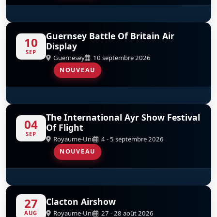
Red Arrows
D
Guernsey Battle Of Britain Air
10
Display
SEP
Guernesey
10 septembre 2026
NOUVEAU
Red Arrows
D
The International Ayr Show Festival
04
Of Flight
SEP
Royaume-Uni
4 - 5 septembre 2026
NOUVEAU
Red Arrows
D
27
Clacton Airshow
Royaume-Uni
27 - 28 août 2026
AUG