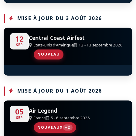
OV-10B Bronco
D
G-ONAA
MISE À JOUR DU 3 AOÛT 2026
12
Central Coast Airfest
États-Unis d'Amérique
12 - 13 septembre 2026
SEP
NOUVEAU
T33 Ace Maker II
D
FT-452
MISE À JOUR DU 1 AOÛT 2026
05
Air Legend
France
5 - 6 septembre 2026
SEP
NOUVEAUX
+2