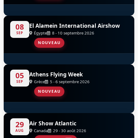
Hellenic F-16 Demo Team
S
D
08
El Alamein International Airshow
Égypte
8 - 10 septembre 2026
SEP
NOUVEAU
Hellenic F-16 Demo Team
S
D
05
Athens Flying Week
Grèce
5 - 6 septembre 2026
SEP
NOUVEAU
Hellenic F-16 Demo Team
S
D
29
Air Show Atlantic
Canada
29 - 30 août 2026
AUG