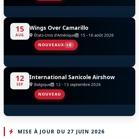
Patrouille Suisse
D
15
Wings Over Camarillo
États-Unis d'Amérique
15 - 16 août 2026
AUG
NOUVEAUX
+6
SubSonex JSX-2
North American P-51D Mustang Bunny
Vickers-Supermarine Spitfire FR Mk XIV
Grumman F6F-5 Hellcat
North American SNJ-5 Texan
Condor Squadron
D
D
D
D
D
D
N19WJ
N151BP
N749DP
N1078Z
n1038a
12
International Sanicole Airshow
Belgique
12 - 13 septembre 2026
SEP
NOUVEAU
Red Arrows
D
MISE À JOUR DU 27 JUIN 2026