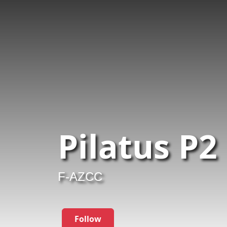
Pilatus P2
F-AZCC
Follow