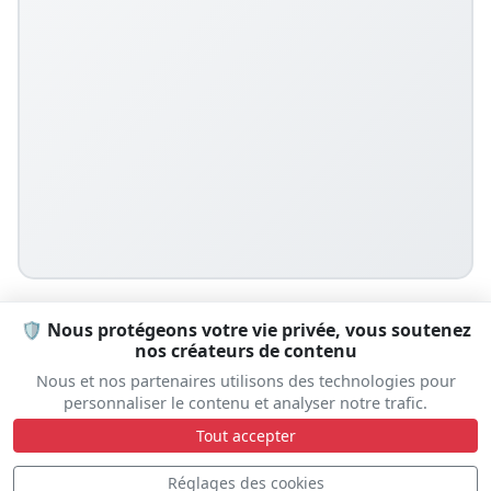
🛡️ Nous protégeons votre vie privée, vous soutenez
nos créateurs de contenu
Prêt à vivre l'expérience ?
Nous et nos partenaires utilisons des technologies pour
personnaliser le contenu et analyser notre trafic.
Tout accepter
Laissez-nous vous aider à organiser votre séjour
Hébergement • Transport • Conseils
Réglages des cookies