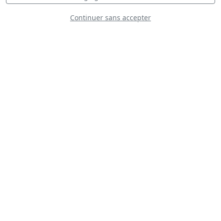
Continuer sans accepter
Aide au voyage
Plateau
Statique
Dynamique
S
D