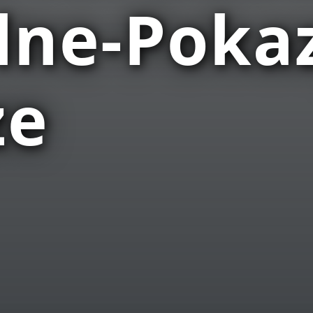
lne-Poka
ze