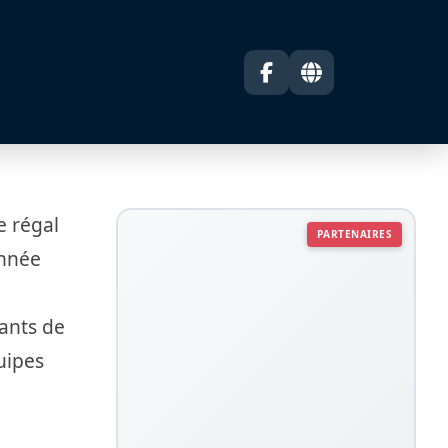
e régal
PARTENAIRES
année
pants de
uipes