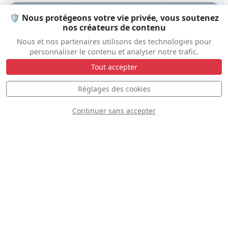
🛡️ Nous protégeons votre vie privée, vous soutenez
D
nos créateurs de contenu
Nous et nos partenaires utilisons des technologies pour
personnaliser le contenu et analyser notre trafic.
Tout accepter
Réglages des cookies
Continuer sans accepter
CAP 10C
F-GNCV
D