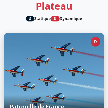
Plateau
Statique
Dynamique
S
D
D
Patrouille de France