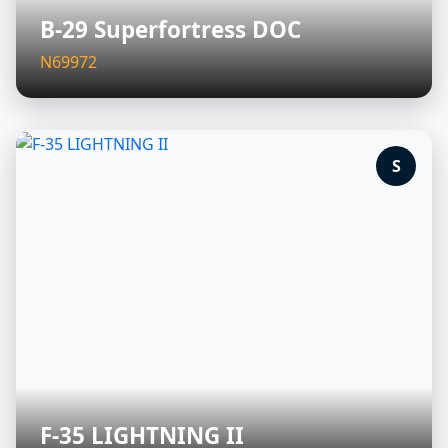
B-29 Superfortress DOC
N69972
S
F-35 LIGHTNING II