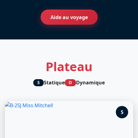
Aide au voyage
Plateau
Statique
Dynamique
S
D
S