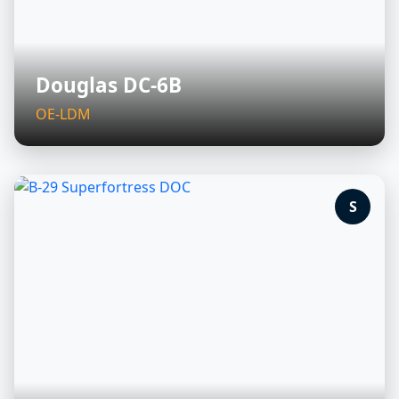
Douglas DC-6B
OE-LDM
S