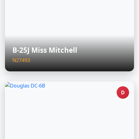
B-25J Miss Mitchell
N27493
D