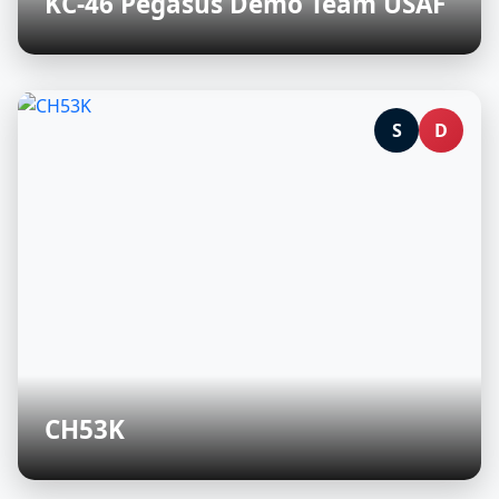
KC-46 Pegasus Demo Team USAF
S
D
CH53K