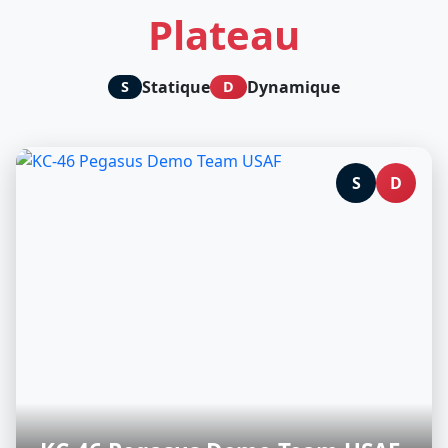
Plateau
Statique
Dynamique
S
D
S
D