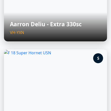
Aarron Deliu - Extra 330sc
VH-YXN
S