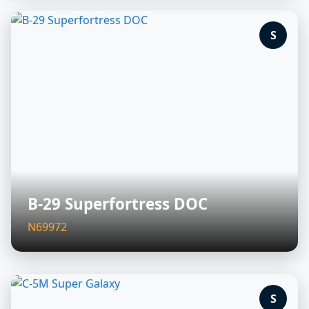
S
B-29 Superfortress DOC
N69972
S