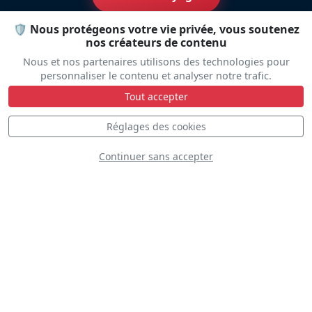
🛡️ Nous protégeons votre vie privée, vous soutenez
nos créateurs de contenu
Nous et nos partenaires utilisons des technologies pour
personnaliser le contenu et analyser notre trafic.
Plateau
Tout accepter
Réglages des cookies
Statique
Dynamique
S
D
Continuer sans accepter
S
D