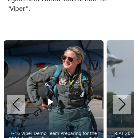
"Viper".
F-16 Viper Demo Team Preparing for the
RIAT 2019