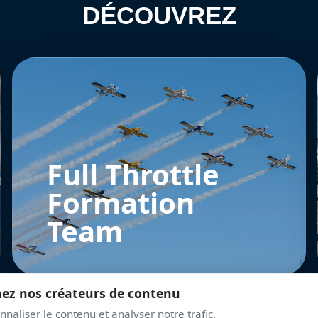
DÉCOUVREZ
Full Throttle
Formation
Team
nez nos créateurs de contenu
naliser le contenu et analyser notre trafic.