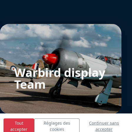
Warbird display
Team
Tout
Réglages des
Continuer sans
accepter
cookies
accepter