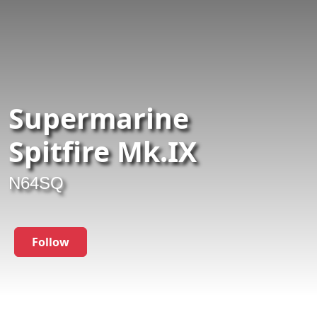
Supermarine
Spitfire Mk.IX
N64SQ
Follow